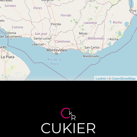
Leaflet
| ©
OpenStreetMap