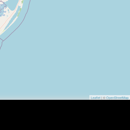
Leaflet
| ©
OpenStreetMap