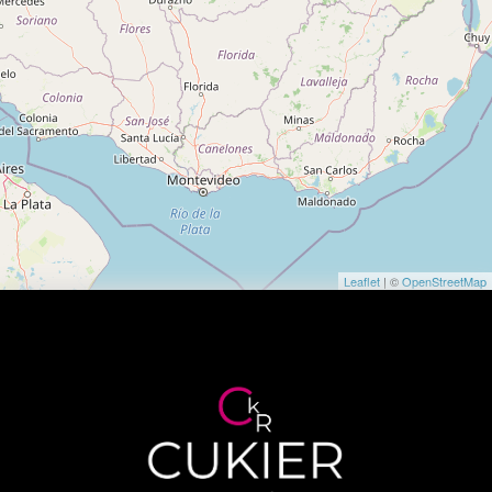
Leaflet
| ©
OpenStreetMap