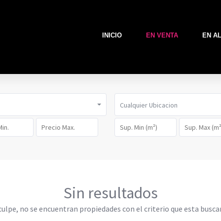
INICIO
EN VENTA
EN A
s
Cualquier Ubicacion
Sin resultados
culpe, no se encuentran propiedades con el criterio que esta busca