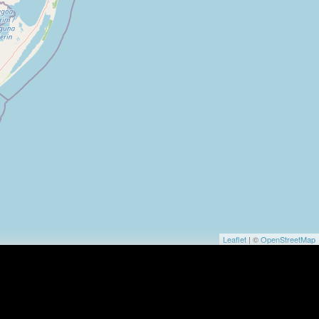
Leaflet
| ©
OpenStreetMap