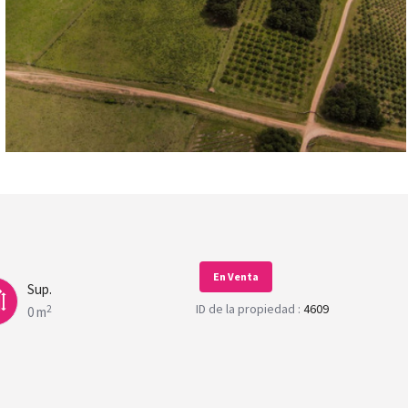
En Venta
Sup.
ID de la propiedad :
4609
2
0 m