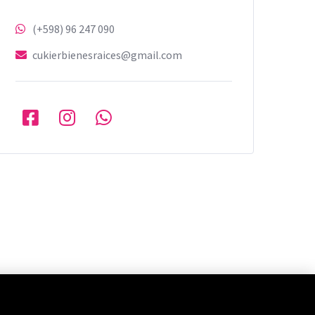
(+598) 96 247 090
cukierbienesraices@gmail.com