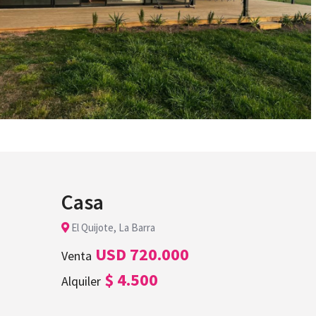
Casa
El Quijote, La Barra
USD 720.000
Venta
$ 4.500
Alquiler