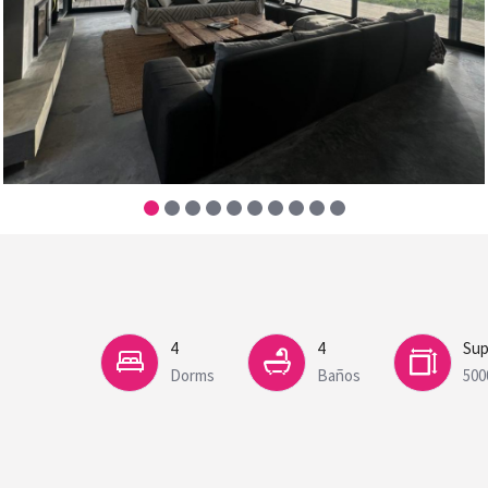
4
4
Sup
Dorms
Baños
500