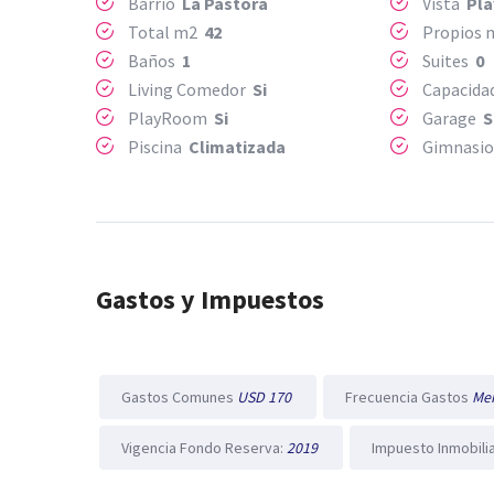
Barrio
La Pastora
Vista
Pla
Total m2
42
Propios
Baños
1
Suites
0
Living Comedor
Si
Capacida
PlayRoom
Si
Garage
S
Piscina
Climatizada
Gimnasi
Gastos y Impuestos
Gastos Comunes
USD 170
Frecuencia Gastos
Me
Vigencia Fondo Reserva:
2019
Impuesto Inmobili