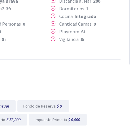
ya Brava
Distancia al Mar
200
 m2
39
Dormitorios
1
Cocina
Integrada
d Personas
0
Cantidad Camas
0
i
Playroom
Si
o
Si
Vigilancia
Si
nsual
Fondo de Reserva
$ 0
ario
$ 53,000
Impuesto Primaria
$ 6,000