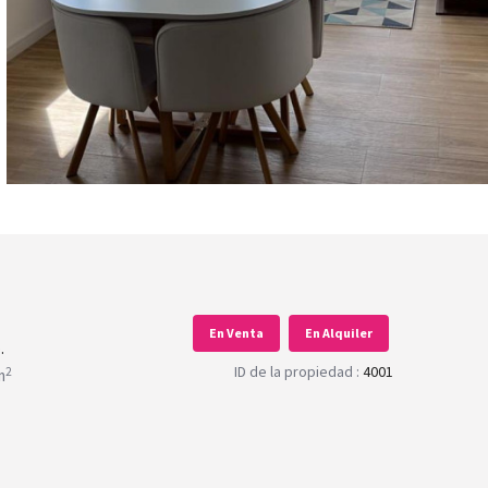
En Venta
En Alquiler
.
ID de la propiedad :
4001
2
m