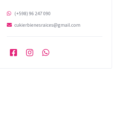
(+598) 96 247 090
cukierbienesraices@gmail.com