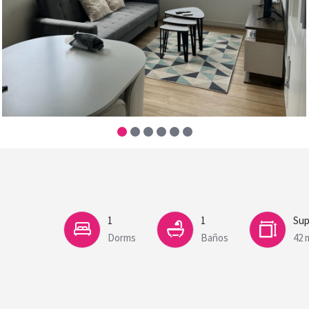
1
1
Sup
Dorms
Baños
42 